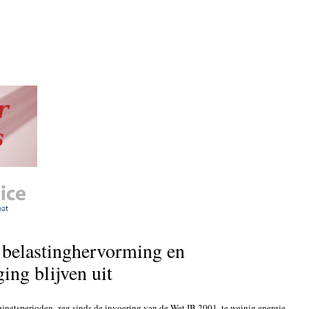
belastinghervorming en
ing blijven uit
binetsperioden, zeg sinds de invoering van de Wet IB 2001, te weinig energie