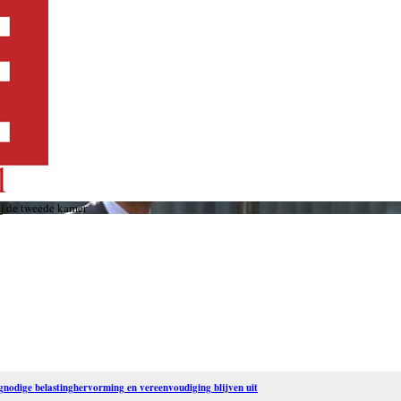
ij de tweede kamer
nodige belastinghervorming en vereenvoudiging blijven uit